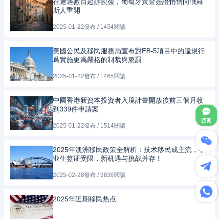
在遭遇數百起訴訟後，葡萄牙黃金簽證悄悄向俄羅
斯人重開
2025-01-22發布 / 1454閱讀
美國公民及移民服務局宣布對EB-5項目中的違規行
爲實施更爲嚴格的制裁與懲罰
2025-01-22發布 / 1465閱讀
中國香港新資本投資者入境計畫開放後前三個月收
到339件申請案
2025-01-22發布 / 1514閱讀
2025年澳洲移民政策全解析：技术移民成主流，毕
业生签证受限，新机遇与挑战并存！
2025-02-28發布 / 3836閱讀
2025年近期移民热点