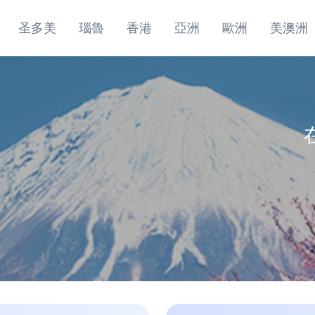
圣多美
瑙魯
香港
亞洲
歐洲
美澳洲