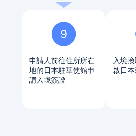
9
申請人前往住所所在
入境換
地的日本駐華使館申
啟日本
請入境簽證