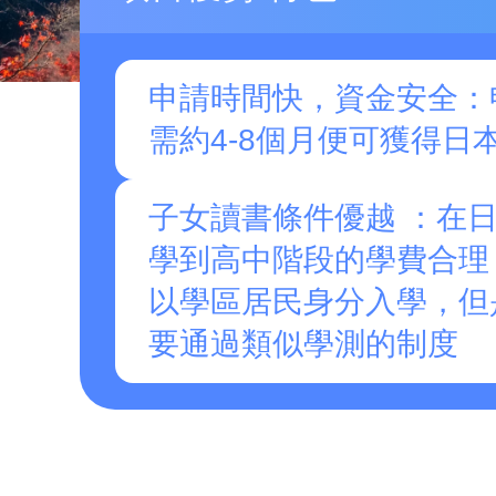
申請時間快，資金安全：
需約4-8個月便可獲得日
子女讀書條件優越 ：在
學到高中階段的學費合理
以學區居民身分入學，但
要通過類似學測的制度