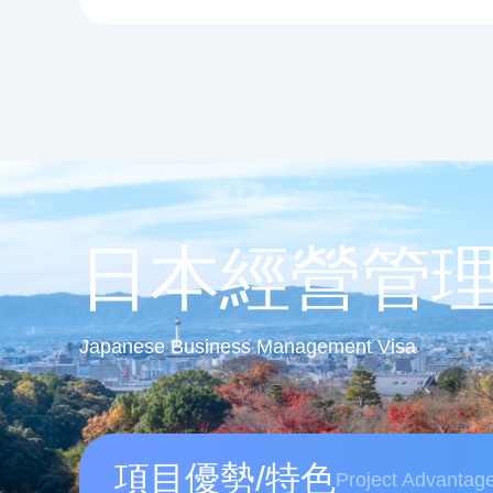
日本經營管
Japanese Business Management Visa
項目優勢/特色
Project Advantag