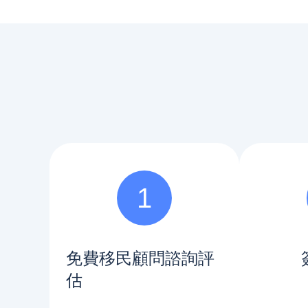
1
免費移民顧問諮詢評
估