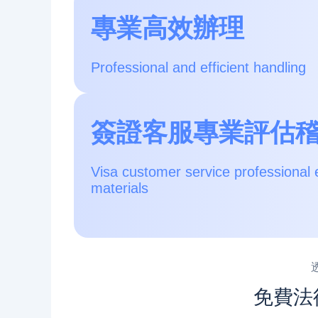
專業高效辦理
Professional and efficient handling
簽證客服專業評估
Visa customer service professional 
materials
免費法