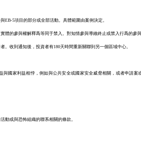
與EB-5項目的部分或全部活動。具體範圍由案例決定。
造實體的參與權解釋爲等同于禁入。對知情參與導緻終止或禁入行爲的參
者。收到通知後，投資者有180天時間重新關聯到另一個區域中心。
或權益與國家利益相悖，例如與公共安全或國家安全威脅相關，或者申請案
怖活動或與恐怖組織的聯系相關的條款。