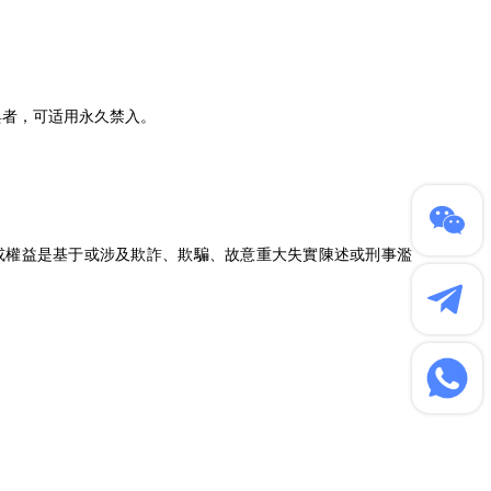
與者，可适用永久禁入。
或權益是基于或涉及欺詐、欺騙、故意重大失實陳述或刑事濫