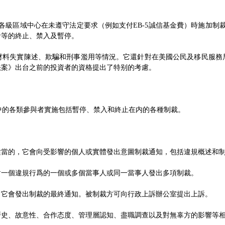
各級區域中心在未遵守法定要求（例如支付EB-5誠信基金費）時施加制
者等的終止、禁入及暫停。
材料失實陳述、欺騙和刑事濫用等情況。它還針對在美國公民及移民服務
革與誠信法案》出台之前的投資者的資格提出了特别的考慮。
目中的各類參與者實施包括暫停、禁入和終止在内的各種制裁。
适當的，它會向受影響的個人或實體發出意圖制裁通知，包括違規概述和
對一個違規行爲的一個或多個當事人或同一當事人發出多項制裁。
，它會發出制裁的最終通知。被制裁方可向行政上訴辦公室提出上訴。
曆史、故意性、合作态度、管理層認知、盡職調查以及對無辜方的影響等