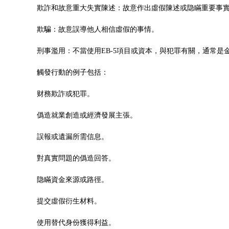
欺詐和故意重大失實陳述：故意作出虛假陳述或隐瞞重要事
欺騙：故意誤導他人相信虛假的事情。
刑事濫用：不當使用EB-5項目或資本，與犯罪有關，通常是
觸發行動的例子包括：
财務欺詐或犯罪。
僞造就業創造或經濟發展主張。
誤報或遺漏所需信息。
對真實問題的僞造回答。
隐瞞資金來源或路徑。
提交虛假衍生材料。
使用替代身份獲得利益。